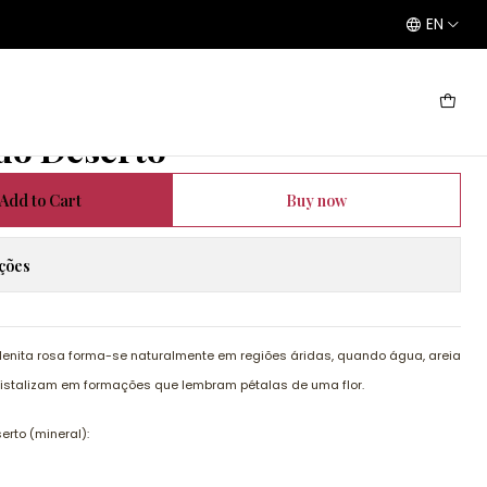
EN
 Deserto
 do Deserto
Add to Cart
Buy now
ações
enita rosa forma-se naturalmente em regiões áridas, quando água, areia
ristalizam em formações que lembram pétalas de uma flor.
erto (mineral):