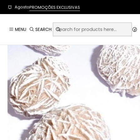
User-agent: * Allow: / Sitemap: https://www.auraempor
Agosto
PROMOÇÕES EXCLUSIVAS
Home
MENU
SEARCH