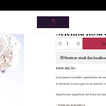
ium.pt/sitemap.xml
Artigos Esotéricos
Cristais e Pedras Naturais
Selenita Rosa do
|
Selenita Rosa
Quantity
Mostrar stock das localiz
DESCRIÇÃO
Esta pedra também apelidada de sel
e minerais (como gesso ou barita) c
Significado espiritual da Rosa do Des
- Proteção energética