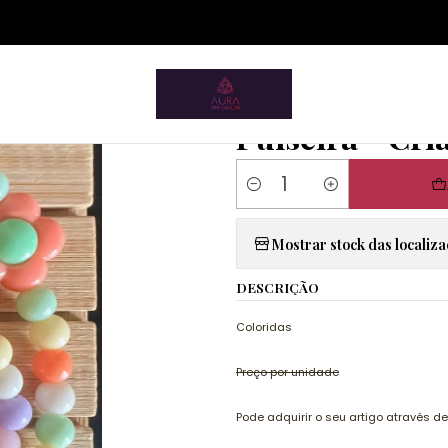
ium.pt/sitemap.xml
Home
Handmade
Maria Papoila
Pulseiras
Pulseira - Crianç
|
Pulseira - Cri
Quantity
Mostrar stock das localiz
DESCRIÇÃO
Coloridas
Preço por unidade
Pode adquirir o seu artigo através d