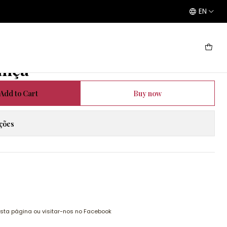
EN
a
ança
Add to Cart
Buy now
ações
esta página ou visitar-nos no Facebook