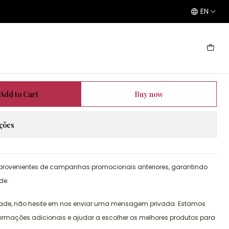
EN
Add to Cart
Buy now
ações
 provenientes de campanhas promocionais anteriores, garantindo
de.
dade, não hesite em nos enviar uma mensagem privada. Estamos
formações adicionais e ajudar a escolher os melhores produtos para