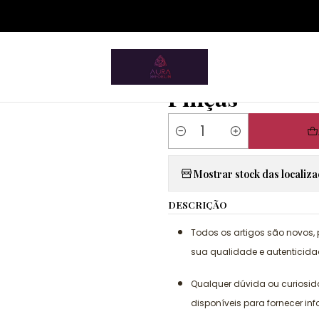
ium.pt/sitemap.xml
Home
Tupperware
Acessórios
Pinças
|
Pinças
Quantity
Mostrar stock das localiz
DESCRIÇÃO
Todos os artigos são novos,
sua qualidade e autenticida
Qualquer dúvida ou curiosi
disponíveis para fornecer in