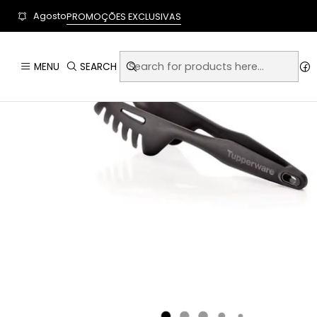
User-agent: * Allow: / Sitemap: https://www.auraempor
Agosto
PROMOÇÕES EXCLUSIVAS
MENU
SEARCH