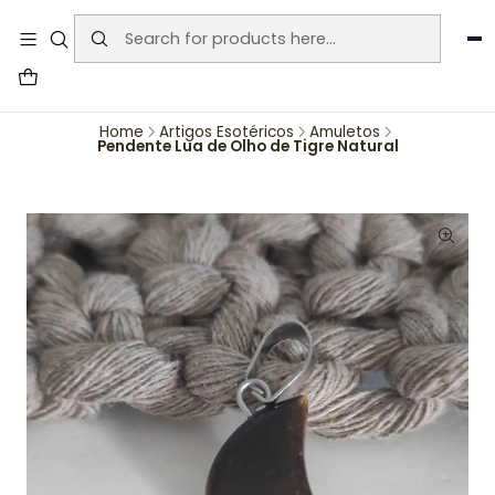
User-agent: * Allow: / Sitemap:
https://www.auraemporium.pt/sitemap.xml
Agosto
PROMOÇÕES EXCLUSIVAS
Home
Artigos Esotéricos
Amuletos
Pendente Lua de Olho de Tigre Natural