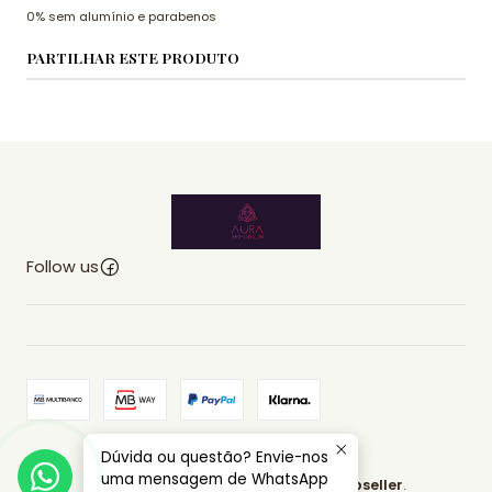
0% sem alumínio e parabenos
PARTILHAR ESTE PRODUTO
Follow us
Dúvida ou questão? Envie-nos
2026 AURA EMPORIUM.
uma mensagem de WhatsApp
All Rights Reserved.
Powered by Jumpseller
.