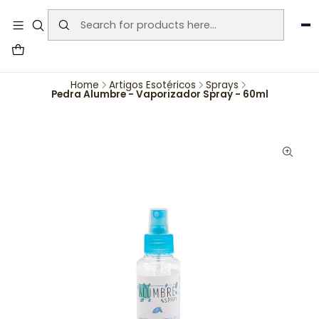
User-agent: * Allow: / Sitemap:
https://www.auraemporium.pt/sitemap.xml
Agosto
PROMOÇÕES EXCLUSIVAS
Home
Artigos Esotéricos
Sprays
Pedra Alumbre - Vaporizador Spray - 60ml