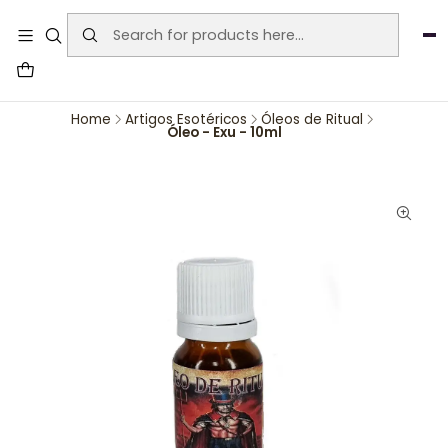
User-agent: * Allow: / Sitemap:
https://www.auraemporium.pt/sitemap.xml
Agosto
PROMOÇÕES EXCLUSIVAS
Home
Artigos Esotéricos
Óleos de Ritual
Óleo - Exu - 10ml