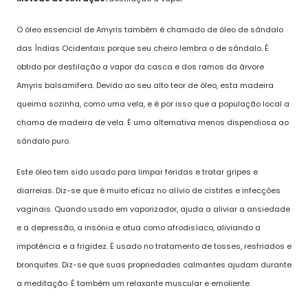
O óleo essencial de Amyris também é chamado de óleo de sândalo
das Índias Ocidentais porque seu cheiro lembra o de sândalo. É
obtido por destilação a vapor da casca e dos ramos da árvore
Amyris balsamifera. Devido ao seu alto teor de óleo, esta madeira
queima sozinha, como uma vela, e é por isso que a população local a
chama de madeira de vela. É uma alternativa menos dispendiosa ao
sândalo puro.
Este óleo tem sido usado para limpar feridas e tratar gripes e
diarreias. Diz-se que é muito eficaz no alívio de cistites e infecções
vaginais. Quando usado em vaporizador, ajuda a aliviar a ansiedade
e a depressão, a insónia e atua como afrodisíaco, aliviando a
impotência e a frigidez. É usado no tratamento de tosses, resfriados e
bronquites. Diz-se que suas propriedades calmantes ajudam durante
a meditação. É também um relaxante muscular e emoliente.