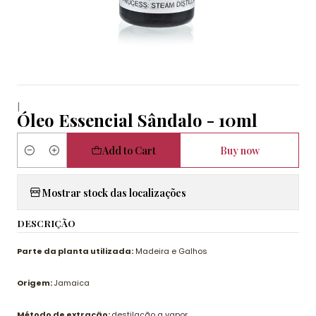
|
Óleo Essencial Sândalo - 10ml
Add to Cart
Buy now
Quantity
Mostrar stock das localizações
DESCRIÇÃO
Parte da planta utilizada:
Madeira e Galhos
Origem:
Jamaica
Método de extração:
destilação a vapor