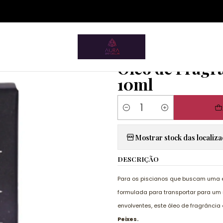
ium.pt/sitemap.xml
Esotéricos
Óleos de Fragrância
Óleo de Fragrância do Zodíaco
|
Óleo de Fragrâ
10ml
Quantity
Mostrar stock das localiz
DESCRIÇÃO
Para os piscianos que buscam uma e
formulada para transportar para um
envolventes, este óleo de fragrância
Peixes.