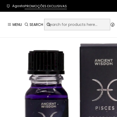
User-agent: * Allow: / Sitemap: https://www.auraempor
Agosto
PROMOÇÕES EXCLUSIVAS
Home
Artigos 
MENU
SEARCH