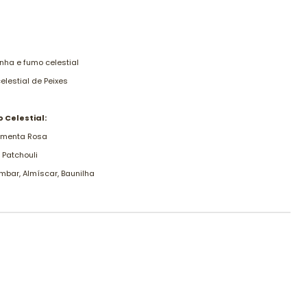
inha e fumo celestial
elestial de Peixes
Celestial:
Pimenta Rosa
 Patchouli
bar, Almíscar, Baunilha