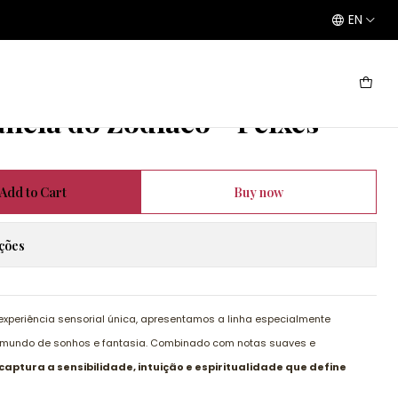
EN
 - Peixes - 10ml
ncia do Zodíaco - Peixes -
Add to Cart
Buy now
ações
xperiência sensorial única, apresentamos a linha especialmente
 mundo de sonhos e fantasia. Combinado com notas suaves e
captura a sensibilidade, intuição e espiritualidade que define