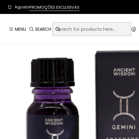
User-agent: * Allow: / Sitemap: https://www.auraempor
Agosto
PROMOÇÕES EXCLUSIVAS
Home
Artigos E
MENU
SEARCH