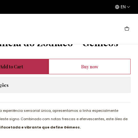
EN
 - Gémeos - 10ml
ância do Zodíaco - Gémeos -
Add to Cart
Buy now
ações
experiência sensorial única, apresentamos a linha especialmente
 deste signo. Combinado com notas frescas e efervescentes, este óleo de
ifacetada e vibrante que define Gémeos.