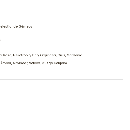
 celestial de Gêmeos
:
a, Rosa, Heliotrópio, Lírio, Orquídea, Orris, Gardénia
Âmbar, Almíscar, Vetiver, Musgo, Benjoim