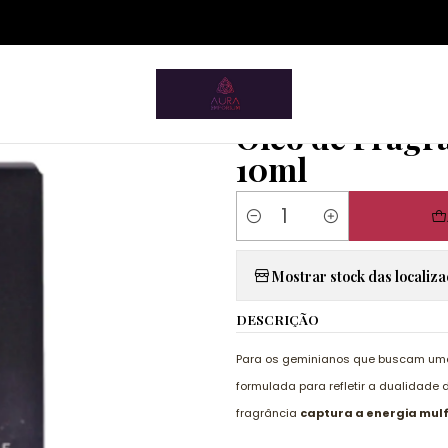
ium.pt/sitemap.xml
sotéricos
Óleos de Fragrância
Óleo de Fragrância do Zodíaco
|
Óleo de Fragr
10ml
Quantity
Mostrar stock das localiz
DESCRIÇÃO
Para os geminianos que buscam uma 
formulada para refletir a dualidade
fragrância
captura a energia mulf