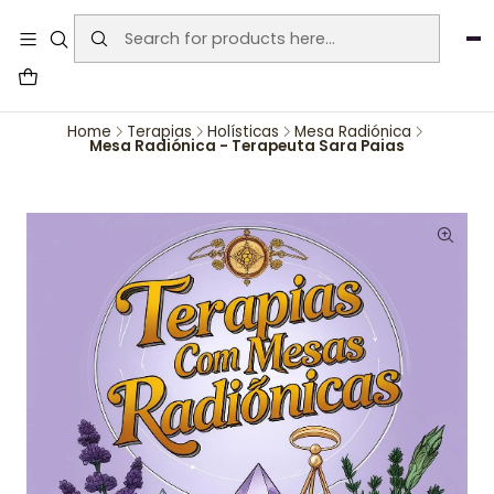
User-agent: * Allow: / Sitemap:
https://www.auraemporium.pt/sitemap.xml
Agosto
PROMOÇÕES EXCLUSIVAS
Home
Terapias
Holísticas
Mesa Radiónica
Mesa Radiónica - Terapeuta Sara Paias