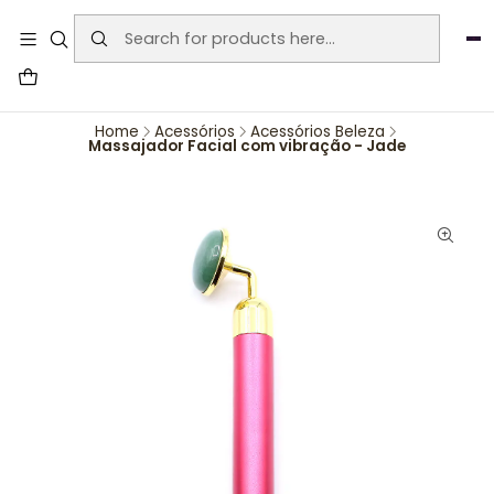
User-agent: * Allow: / Sitemap:
https://www.auraemporium.pt/sitemap.xml
Agosto
PROMOÇÕES EXCLUSIVAS
Home
Acessórios
Acessórios Beleza
Massajador Facial com vibração - Jade