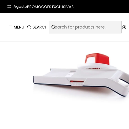
User-agent: * Allow: / Sitemap: https://www.auraempor
Agosto
PROMOÇÕES EXCLUSIVAS
MENU
SEARCH