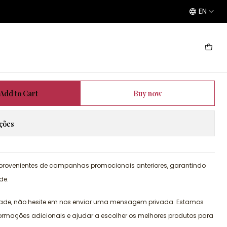
EN
Add to Cart
Buy now
ações
 provenientes de campanhas promocionais anteriores, garantindo
de.
dade, não hesite em nos enviar uma mensagem privada. Estamos
formações adicionais e ajudar a escolher os melhores produtos para