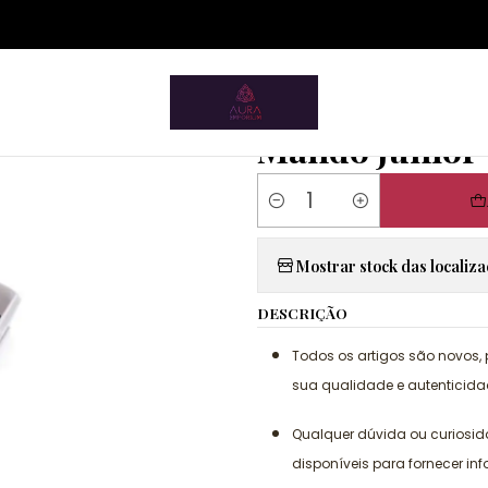
ium.pt/sitemap.xml
Home
Tupperware
Mando Júnior
|
Mando Júnior
Quantity
Mostrar stock das localiz
DESCRIÇÃO
Todos os artigos são novos,
sua qualidade e autenticida
Qualquer dúvida ou curiosi
disponíveis para fornecer in