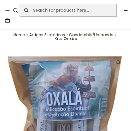
User-agent: * Allow: / Sitemap:
https://www.auraemporium.pt/sitemap.xml
Agosto
PROMOÇÕES EXCLUSIVAS
Home
Artigos Esotéricos
Candomblé/Umbanda
Kits Orixás