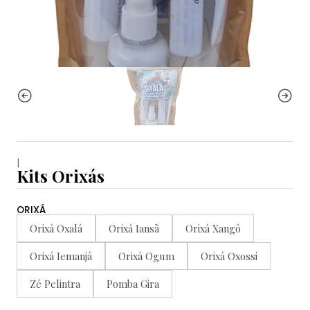
|
Kits Orixás
ORIXÁ
Orixá Oxalá
Orixá Iansã
Orixá Xangô
Orixá Iemanjá
Orixá Ogum
Orixá Oxossi
Zé Pelintra
Pomba Gira