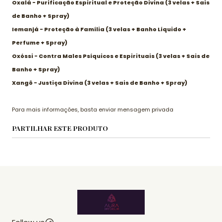
Oxalá - Purificação Espiritual e Proteção Divina (
3 velas + Sais
de Banho + Spray
)
Iemanjá - Proteção à Família
(3 velas + Banho Líquido +
Perfume + Spray)
Oxóssi - Contra Males Psíquicos e Espirituais
(
3 velas + Sais de
Banho + Spray
)
Xangô - Justiça Divina
(
3 velas + Sais de Banho + Spray
)
Para mais informações, basta enviar mensagem privada
PARTILHAR ESTE PRODUTO