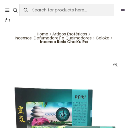
User-agent: * Allow: / Sitemap:
https://www.auraemporium.pt/sitemap.xml
Agosto
PROMOÇÕES EXCLUSIVAS
Home
Artigos Esotéricos
Incensos, Defumadores e Queimadores
Goloka
Incenso Reiki Cho Ku Rei