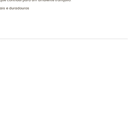
ue contribui para um ambiente tranquilo.
rais e duradouros