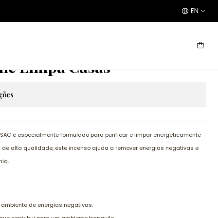
EN
m cone Limpa Casas
ne Limpa Casas
ações
AC é especialmente formulado para purificar e limpar energeticamente
s de alta qualidade, este incenso ajuda a remover energias negativas e
ia.
o ambiente de energias negativas.