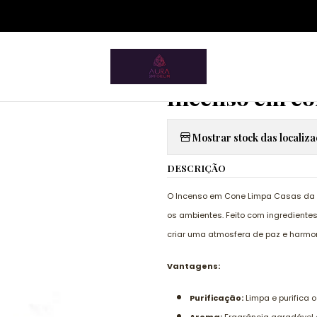
ium.pt/sitemap.xml
éricos
Incensos, Defumadores e Queimadores
SAC
Incenso e
|
Incenso em co
Mostrar stock das localiz
DESCRIÇÃO
O Incenso em Cone Limpa Casas da S
os ambientes. Feito com ingrediente
criar uma atmosfera de paz e harmon
Vantagens:
Purificação:
Limpa e purifica 