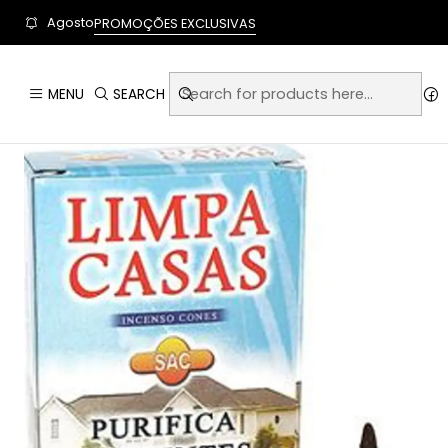
User-agent: * Allow: / Sitemap: https://www.auraempor
Agosto
PROMOÇÕES EXCLUSIVAS
Home
Artigos Esot
MENU
SEARCH