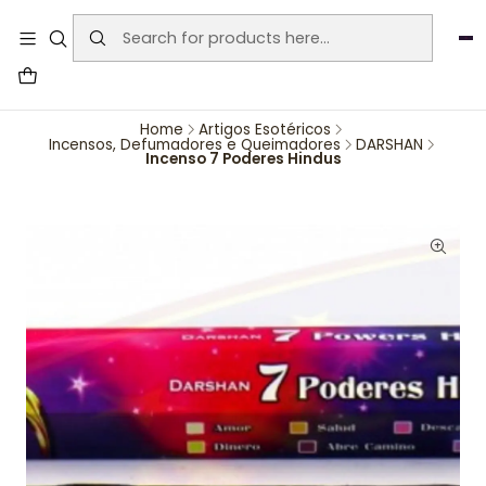
User-agent: * Allow: / Sitemap:
https://www.auraemporium.pt/sitemap.xml
Agosto
PROMOÇÕES EXCLUSIVAS
Home
Artigos Esotéricos
Incensos, Defumadores e Queimadores
DARSHAN
Incenso 7 Poderes Hindus