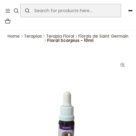
User-agent: * Allow: / Sitemap:
https://www.auraemporium.pt/sitemap.xml
Agosto
PROMOÇÕES EXCLUSIVAS
Home
Terapias
Terapia Floral
Florais de Saint Germain
Floral Scorpius - 10ml