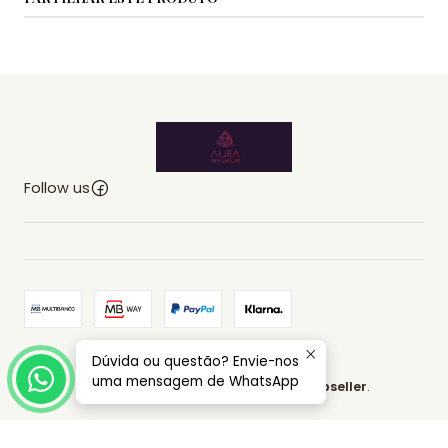
Follow us
Dúvida ou questão? Envie-nos
2026 AURA EMPORIUM.
uma mensagem de WhatsApp
All Rights Reserved.
Powered by Jumpseller
.