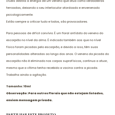
cruéis destila a energia de um veneno que atua como verdadeiras
ferroadas, deixando o seu interlocutor atordoado e envenenado
psicologicamente.
Estão sempre a criticar tudo e todos, são provocadores.
Para pessoas de difícil convívio. É um floral antídoto do veneno do
escorpião no nível da alma. É indicado também aos que no nível
físico foram picadas pelo escorpião, e devido a isso, têm suas
personalidades alteradas ao longo dos anos. O veneno da picada do
escorpião não é eliminado nos corpos suprafísicos, continua a atuar,
mesmo que a vítima tenha recebido a vacina contra a picada.
Trabalha ainda a agitação.
Tamanho: 10ml
Observação: Para outros Florais que não estejam listados,
enviem mensagem privada.
PARTILHAR ESTE PRODUTO