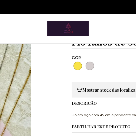
ium.pt/sitemap.xml
Home
Acessórios
Fios
Pampa Mia
Fio Raios de Sol
|
Fio Raios de S
COR
Mostrar stock das localiz
DESCRIÇÃO
Fio em aço com 45 cm e pendente em 
PARTILHAR ESTE PRODUTO