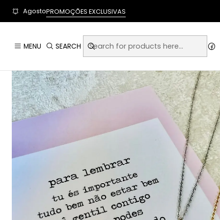
User-agent: * Allow: / Sitemap: https://www.auraempor
Agosto
PROMOÇÕES EXCLUSIVAS
MENU
SEARCH