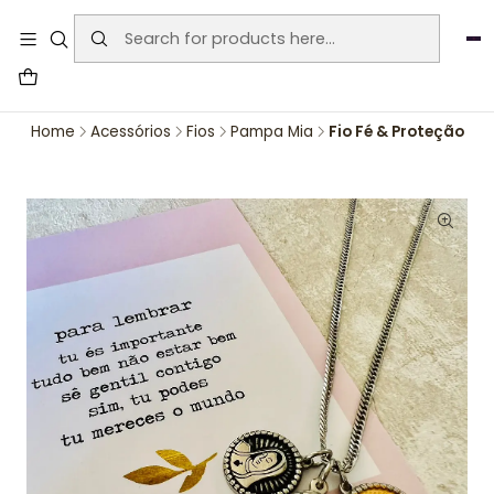
User-agent: * Allow: / Sitemap:
https://www.auraemporium.pt/sitemap.xml
Agosto
PROMOÇÕES EXCLUSIVAS
Home
Acessórios
Fios
Pampa Mia
Fio Fé & Proteção