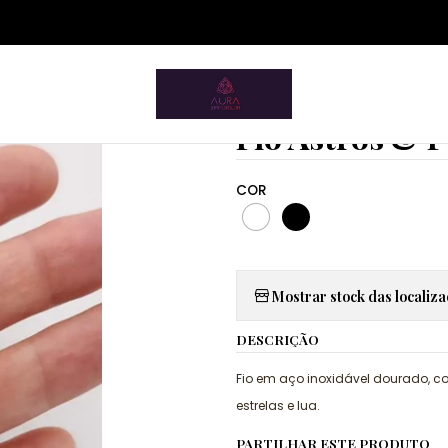
ium.pt/sitemap.xml
Home
Acessórios
Fios
Pampa Mia
Fio Astros & Proteção
|
Fio Astros & 
COR
Mostrar stock das localiz
DESCRIÇÃO
Fio em aço inoxidável dourado, c
estrelas e lua.
PARTILHAR ESTE PRODUTO