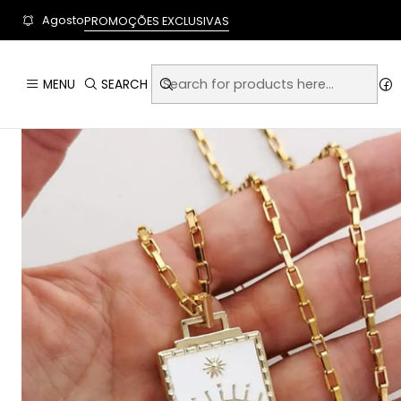
User-agent: * Allow: / Sitemap: https://www.auraempor
Agosto
PROMOÇÕES EXCLUSIVAS
MENU
SEARCH