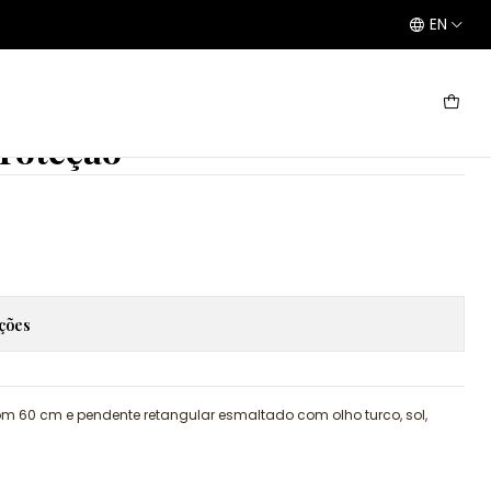
EN
Proteção
ações
om 60 cm e pendente retangular esmaltado com olho turco, sol,