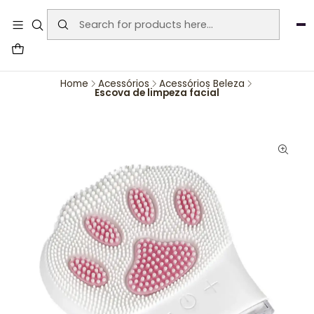
User-agent: * Allow: / Sitemap:
https://www.auraemporium.pt/sitemap.xml
Agosto
PROMOÇÕES EXCLUSIVAS
Home
Acessórios
Acessórios Beleza
Escova de limpeza facial