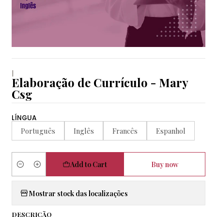
|
Elaboração de Currículo - Mary
Csg
LÍNGUA
Português
Inglês
Francês
Espanhol
Add to Cart
Buy now
Quantity
Mostrar stock das localizações
DESCRIÇÃO