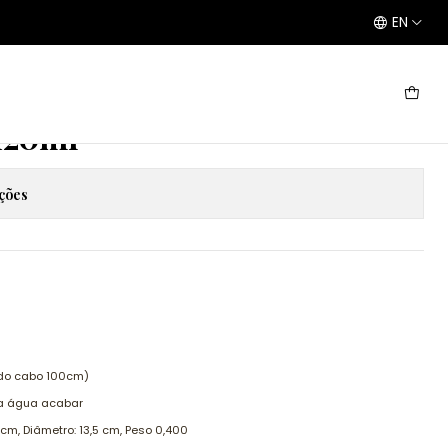
EN
 120ml
ações
 do cabo 100cm)
a água acabar
 cm, Diâmetro: 13,5 cm, Peso 0,400