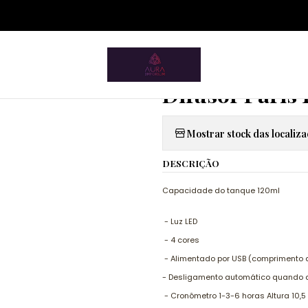
ium.pt/sitemap.xml
Home
Saúde e Bem Estar
Aromaterapia
Difusor Paris 120ml
|
Difusor Paris
Mostrar stock das localiz
DESCRIÇÃO
Capacidade do tanque 120ml
- Luz LED
- 4 cores
- Alimentado por USB (comprimento
- Desligamento automático quando 
- Cronômetro 1-3-6 horas Altura 10,5