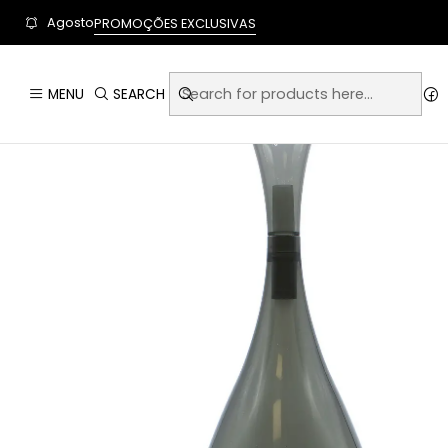
User-agent: * Allow: / Sitemap: https://www.auraempor
Agosto
PROMOÇÕES EXCLUSIVAS
MENU
SEARCH