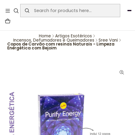
User-agent: * Allow: / Sitemap:
https://www.auraemporium.pt/sitemap.xml
Agosto
PROMOÇÕES EXCLUSIVAS
Home
Artigos Esotéricos
Incensos, Defumadores e Queimadores
Sree Vani
Copos de Carvão com resinas Naturais - Limpeza
Energética com Bejoim