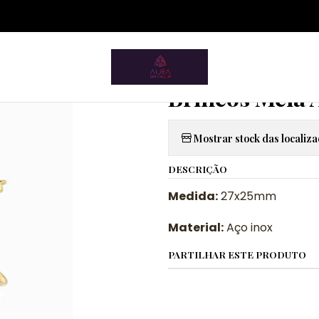
ium.pt/sitemap.xml
Home
Acessórios
Brincos
Brincos Meia Argola
|
Brincos Meia 
Mostrar stock das localiz
DESCRIÇÃO
Medida:
27x25mm
Material:
Aço inox
PARTILHAR ESTE PRODUTO