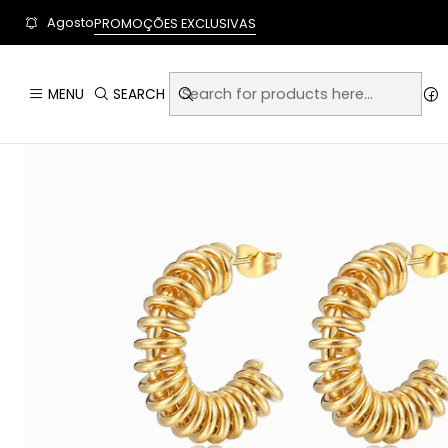
User-agent: * Allow: / Sitemap: https://www.auraempor
Agosto
PROMOÇÕES EXCLUSIVAS
MENU
SEARCH