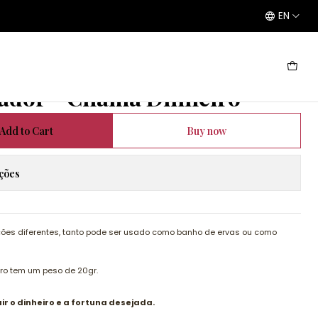
EN
Dinheiro
dor - Chama Dinheiro
Add to Cart
Buy now
ações
zações diferentes, tanto pode ser usado como banho de ervas ou como
ro tem um peso de 20gr.
ir o dinheiro e a fortuna desejada.