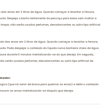
 das ervas em 2 litros de água. Quando começar a levantar a fervura,
íquido. Despeja o banho lentamente do pescoço para baixo sem molhar a
limpar, não serão usados perfumes, desodorizantes ou outro tipo artificial
do das ervas em 2 litros de água. Quando começar a levantar a fervura,
íquido. Pode despejar o conteúdo do líquido numa banheira cheia de água.
pouse durante 5 minutos mentalizando-se do que deseja. Em seguida,
não serão usados perfumes, desodorizantes ou outro tipo artificial de
umador:
rgico (que irá servir de brasa para queimar as ervas) e deite o conteúdo
onsumir as ervas mentalizando-se daquilo que deseja.