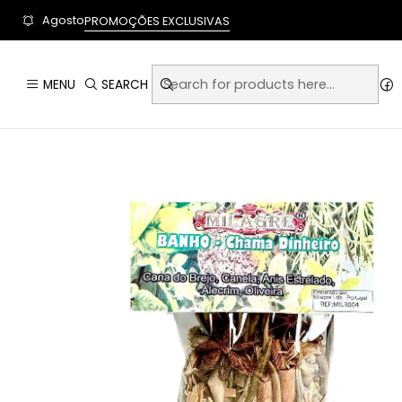
User-agent: * Allow: / Sitemap: https://www.auraempor
Agosto
PROMOÇÕES EXCLUSIVAS
Home
A
MENU
SEARCH