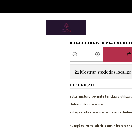
ium.pt/sitemap.xml
rtigos Esotéricos
Ervas e Plantas
Banho/Defumador - Chama 
|
Banho/Defuma
Quantity
Mostrar stock das localiz
DESCRIÇÃO
Esta mistura permite ter duas utili
defumador de ervas.
Este pacote de ervas – chama dinhei
Função: Para abrir caminho e atra