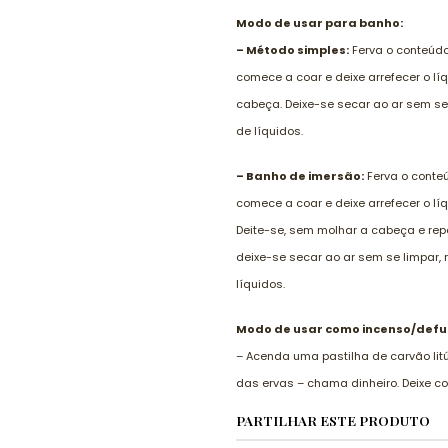
Modo de usar para banho:
– Método simples:
Ferva o conteúdo
comece a coar e deixe arrefecer o l
cabeça. Deixe-se secar ao ar sem se 
de líquidos.
– Banho de imersão:
Ferva o conteú
comece a coar e deixe arrefecer o l
Deite-se, sem molhar a cabeça e re
deixe-se secar ao ar sem se limpar, 
líquidos.
Modo de usar como incenso/def
– Acenda uma pastilha de carvão litú
das ervas – chama dinheiro. Deixe c
PARTILHAR ESTE PRODUTO