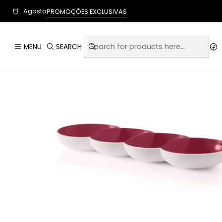
User-agent: * Allow: / Sitemap: https://www.auraempor
Agosto
PROMOÇÕES EXCLUSIVAS
MENU
SEARCH