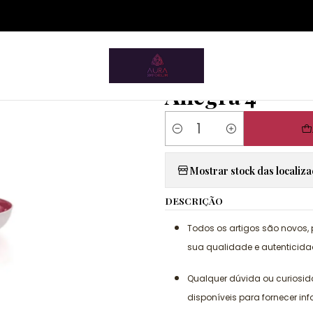
ium.pt/sitemap.xml
Home
Tupperware
Allegra 4
|
Allegra 4
Quantity
Mostrar stock das localiz
DESCRIÇÃO
Todos os artigos são novos,
sua qualidade e autenticida
Qualquer dúvida ou curiosi
disponíveis para fornecer in