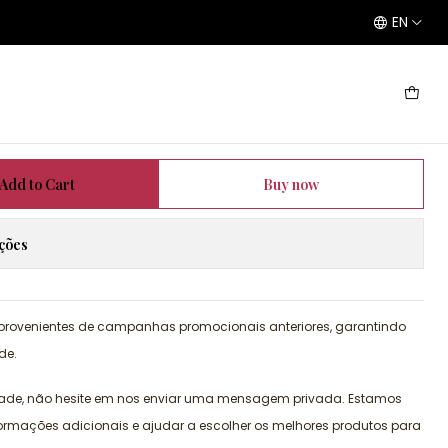
EN
Add to Cart
Buy now
ações
 provenientes de campanhas promocionais anteriores, garantindo
de.
dade, não hesite em nos enviar uma mensagem privada. Estamos
formações adicionais e ajudar a escolher os melhores produtos para