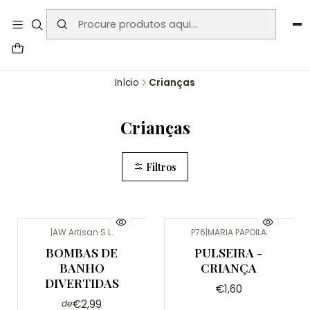
User-agent: * Allow: / Sitemap:
https://www.auraemporium.pt/sitemap.xml
Agosto
PROMOÇÕES EXCLUSIVAS
Início
Crianças
Crianças
Filtros
|
AW Artisan S.L.
P76
|
MARIA PAPOILA
BOMBAS DE
PULSEIRA -
BANHO
CRIANÇA
DIVERTIDAS
€1,60
€2,99
de