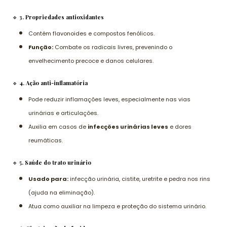
🔹
3. Propriedades antioxidantes
Contém flavonoides e compostos fenólicos.
Função:
Combate os radicais livres, prevenindo o
envelhecimento precoce e danos celulares.
🔹
4. Ação anti-inflamatória
Pode reduzir inflamações leves, especialmente nas vias
urinárias e articulações.
Auxilia em casos de
infecções urinárias leves
e dores
reumáticas.
🔹
5. Saúde do trato urinário
Usado para:
infecção urinária, cistite, uretrite e pedra nos rins
(ajuda na eliminação).
Atua como auxiliar na limpeza e proteção do sistema urinário.