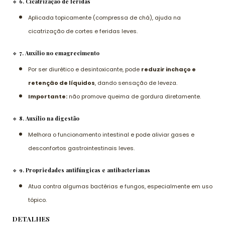
🔹
6. Cicatrização de feridas
Aplicada topicamente (compressa de chá), ajuda na
cicatrização de cortes e feridas leves.
🔹
7. Auxílio no emagrecimento
Por ser diurético e desintoxicante, pode
reduzir inchaço e
retenção de líquidos
, dando sensação de leveza.
Importante:
não promove queima de gordura diretamente.
🔹
8. Auxílio na digestão
Melhora o funcionamento intestinal e pode aliviar gases e
desconfortos gastrointestinais leves.
🔹
9. Propriedades antifúngicas e antibacterianas
Atua contra algumas bactérias e fungos, especialmente em uso
tópico.
DETALHES