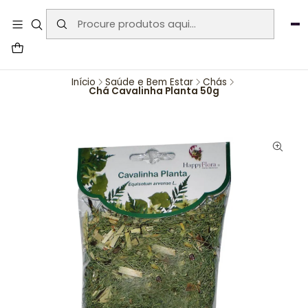
User-agent: * Allow: / Sitemap:
https://www.auraemporium.pt/sitemap.xml
Agosto
PROMOÇÕES EXCLUSIVAS
Início
Saúde e Bem Estar
Chás
Chá Cavalinha Planta 50g