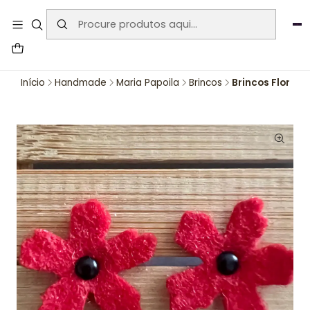
User-agent: * Allow: / Sitemap:
https://www.auraemporium.pt/sitemap.xml
Agosto
PROMOÇÕES EXCLUSIVAS
Início
Handmade
Maria Papoila
Brincos
Brincos Flor