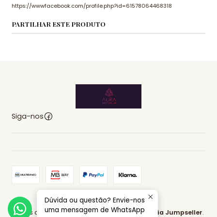
https://wwwfacebook.com/profile.php?id=61578064468318
PARTILHAR ESTE PRODUTO
Siga-nos
Dúvida ou questão? Envie-nos
2026 AURA EMPORIUM.
uma mensagem de WhatsApp
Todos os Direitos Reservados.
Com tecnologia Jumpseller
.