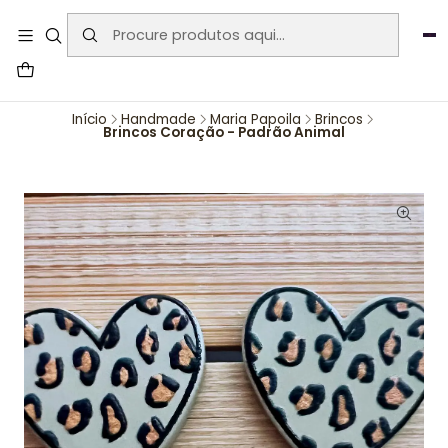
User-agent: * Allow: / Sitemap:
https://www.auraemporium.pt/sitemap.xml
Agosto
PROMOÇÕES EXCLUSIVAS
Início
Handmade
Maria Papoila
Brincos
Brincos Coração - Padrão Animal