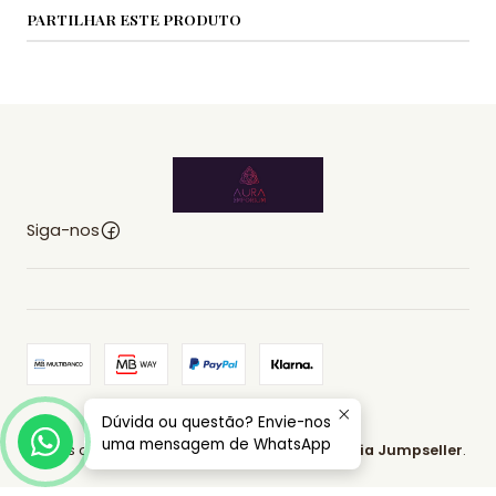
PARTILHAR ESTE PRODUTO
Siga-nos
Dúvida ou questão? Envie-nos
2026 AURA EMPORIUM.
uma mensagem de WhatsApp
Todos os Direitos Reservados.
Com tecnologia Jumpseller
.