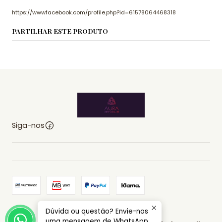
https://wwwfacebook.com/profile.php?id=61578064468318
PARTILHAR ESTE PRODUTO
Siga-nos
Dúvida ou questão? Envie-nos
2026 AURA EMPORIUM.
uma mensagem de WhatsApp