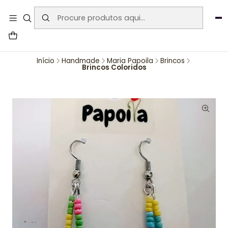
User-agent: * Allow: / Sitemap:
https://www.auraemporium.pt/sitemap.xml
Agosto
PROMOÇÕES EXCLUSIVAS
Início
Handmade
Maria Papoila
Brincos
Brincos Coloridos