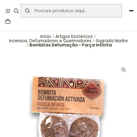
User-agent: * Allow: / Sitemap:
https://www.auraemporium.pt/sitemap.xml
Agosto
PROMOÇÕES EXCLUSIVAS
Início
Artigos Esotéricos
Incensos, Defumadores e Queimadores
Sagrada Madre
Bombitas Defumação - Força Infinita