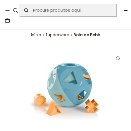
User-agent: * Allow: / Sitemap:
https://www.auraemporium.pt/sitemap.xml
Agosto
PROMOÇÕES EXCLUSIVAS
Início
Tupperware
Bola do Bebé